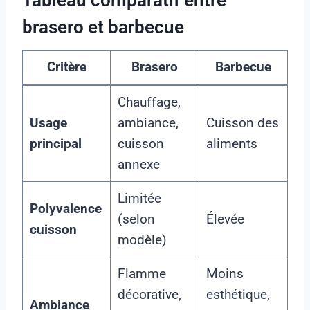
Tableau comparatif entre
brasero et barbecue
Critère
Brasero
Barbecue
Chauffage,
Usage
ambiance,
Cuisson des
principal
cuisson
aliments
annexe
Limitée
Polyvalence
(selon
Élevée
cuisson
modèle)
Flamme
Moins
décorative,
esthétique,
Ambiance