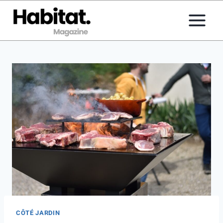
Aller
au
contenu
CÔTÉ JARDIN