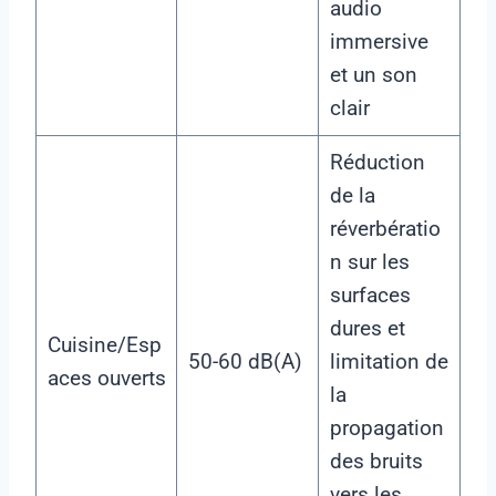
audio
immersive
et un son
clair
Réduction
de la
réverbératio
n sur les
surfaces
dures et
Cuisine/Esp
50-60 dB(A)
limitation de
aces ouverts
la
propagation
des bruits
vers les