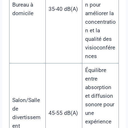
Bureau à
n pour
35-40 dB(A)
domicile
améliorer la
concentratio
n et la
qualité des
visioconfére
nces
Équilibre
entre
absorption
et diffusion
Salon/Salle
sonore pour
de
45-55 dB(A)
une
divertissem
expérience
ent